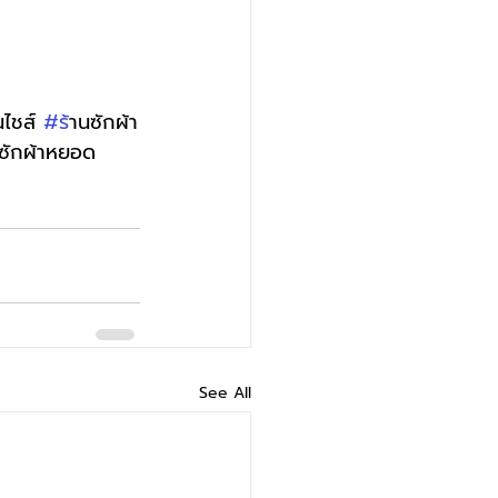
นไชส์ 
#ร
้านซักผ้า
งซักผ้าหยอด
See All