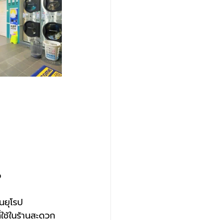
จ
นยุโรป
่ใช้ในร้านสะดวก