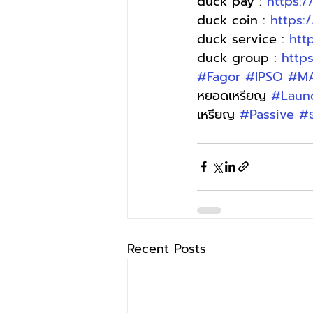
duck pay : 
https:
duck coin : 
https:
duck service : 
htt
duck group : 
http
#Fagor
#IPSO
#M
หยอดเหรียญ 
#Laun
เหรียญ 
#Passive
#
Recent Posts