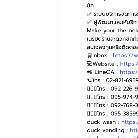
ซัก
✅ ระบบบริการจัดการร้
✅ ผู้พัฒนาและให้บริ
Make your the bes
เนรมิตร้านสะดวกซักที
สนใจลงทุนหรือติดต่
🛒Inbox : 
https://
💻Website : 
https
📲 LineOA : 
https:
📞โทร : 02-821-6959
🙋🏻‍♀️โทร : 092-226
🙋🏻‍♀โทร : 095-974-
🙋🏻‍♀โทร : 092-768-
🙋🏻‍♀️โทร : 095-385
duck wash : 
https
duck vending : 
ht