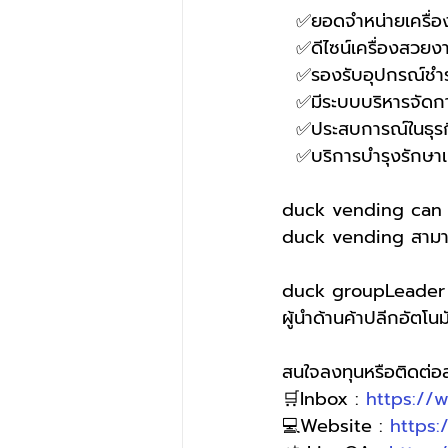
  ✅ยอดจำหน่ายเครื่อ
  ✅ดีไซน์เครื่องสวยงา
  ✅รองรับอุปกรณ์ช
  ✅มีระบบบริหารจัดก
  ✅ประสบการณ์ในธุรกิ
  ✅บริการบำรุงรักษาเ
duck vending can s
duck vending สามารถ
duck groupLeader o
ผู้นำด้านค้าปลีกอัตโนมั
สนใจลงทุนหรือติดต่
🛒Inbox : 
https://
💻Website : 
https