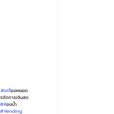
 
#เคร
ื่องหยอด
ารจัดการเงินสด 
#ห
้องน้ำ
#Vending