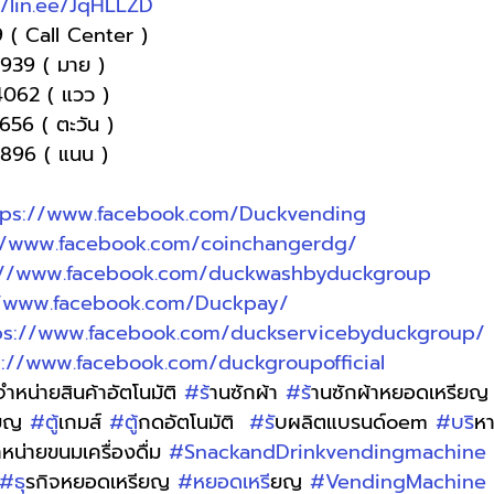
//lin.ee/JqHLLZD
 ( Call Center )
-9939 ( มาย )
4062 ( แวว )
1656 ( ตะวัน )
-9896 ( แนน )
tps://www.facebook.com/Duckvending
//www.facebook.com/coinchangerdg/
://www.facebook.com/duckwashbyduckgroup
//www.facebook.com/Duckpay/
ps://www.facebook.com/duckservicebyduckgroup/
s://www.facebook.com/duckgroupofficial
ู้จำหน่ายสินค้าอัตโนมัติ 
#ร
้านซักผ้า 
#ร
้านซักผ้าหยอดเหรียญ
ียญ 
#ต
ู้เกมส์ 
#ต
ู้กดอัตโนมัติ  
#ร
ับผลิตแบรนด์oem 
#บร
ิห
จำหน่ายขนมเครื่องดื่ม 
#SnackandDrinkvendingmachine
#ธ
ุรกิจหยอดเหรียญ 
#หยอดเหร
ียญ 
#VendingMachine