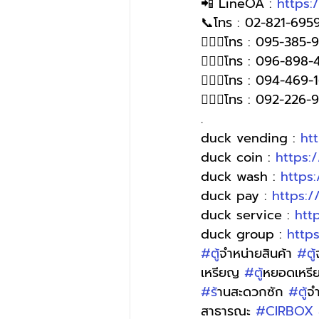
📲 LineOA : 
https:
📞โทร : 02-821-6959
🙋🏻‍♀️โทร : 095-385
🙋🏻‍♀โทร : 096-898-
🙋🏻‍♀โทร : 094-469-
🙋🏻‍♀️โทร : 092-226
.
duck vending : 
ht
duck coin : 
https:
duck wash : 
https
duck pay : 
https:
duck service : 
htt
duck group : 
http
#ต
ู้จำหน่ายสินค้า 
#ต
เหรียญ 
#ต
ู้หยอดเหร
#ร
้านสะดวกซัก 
#ต
ู้
สาธารณะ 
#CIRBOX