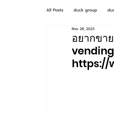
All Posts
duck group
du
Nov 28, 2023
อยากขายอ
vending 
https:/