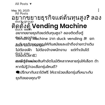
All Posts
May 30, 2025
All Posts
อยากขยายธุรกิจแต่ต้นทุนสูง? ลอง
duck group
ติดตั้งตู้ Vending Machine
duck wash
อยากขยายธุรกิจแต่ต้นทุนสูง? ลองติดตั้งตู้ 
duck vending
Vending Machine จาก duck vending สิ!
 ยก
ระดับธุรกิจของคุณให้ทันสมัยและเข้าถึงง่ายกว่าเดิม 
duck coin changer
ไม่ต้องเฝ้า   ไม่ต้องจ้างพนักงาน   แต่ทำเงินได้
duck pay
ตลอดเวลา💵
เรามีตู้จำหน่ายสินค้าอัตโนมัติหลากหลายรุ่นให้เลือก ถ้า
duck service
หากไม่รู้ว่าจะเลือกรุ่นไหนดี?  
🗨️
ปรึกษากับเราได้ฟรี ให้เราช่วยเลือกรุ่นที่เหมาะกับ
ธุรกิจของคุณ💜