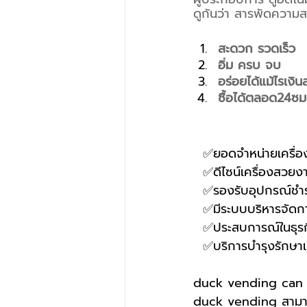
ดูกันว่า สารพัดความส
สะดวก รวดเร็ว
อิ่ม ครบ จบ
อร่อยได้แม้ไรเงิ
ซื้อได้ตลอด24ซม
  ✅ยอดจำหน่ายเครื่
  ✅ดีไซน์เครื่องสวยง
  ✅รองรับอุปกรณ์
  ✅มีระบบบริหารจัด
  ✅ประสบการณ์ในธุรก
  ✅บริการบำรุงรักษา
duck vending can s
duck vending สามารถ