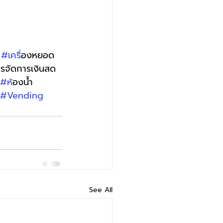
 
#เคร
ื่องหยอด
ารจัดการเงินสด 
#ห
้องน้ำ
#Vending
See All