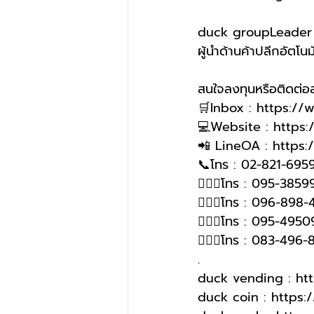
duck groupLeader o
ผู้นำด้านค้าปลีกอัตโนมั
สนใจลงทุนหรือติดต่
🛒Inbox : https:/
💻Website : https
📲 LineOA : https:
📞โทร : 02-821-6959
🙋🏻‍♀️โทร : 095-385
🙋🏻‍♀โทร : 096-898-
🙋🏻‍♀โทร : 095-4950
🙋🏻‍♀️โทร : 083-496
.
duck vending : ht
duck coin : https