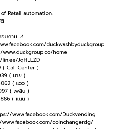
f Retail automation.
ติ
อสอบถาม 📌
/www.facebook.com/duckwashbyduckgroup 
://www.duckgroup.co/home 
//lin.ee/JqHLLZD 
 ( Call Center )
9939 ( มาย )
4062 ( แวว )
997 ( เพลิน )
-8886 ( แนน )
tps://www.facebook.com/Duckvending
://www.facebook.com/coinchangerdg/