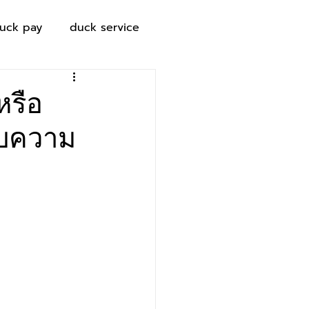
uck pay
duck service
หรือ
ับความ