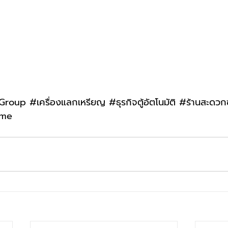
Group
#เคร
ื่องแลกเหรียญ 
#ธ
ุรกิจตู้อัตโนมัติ 
#ร
้านสะดวก
ome