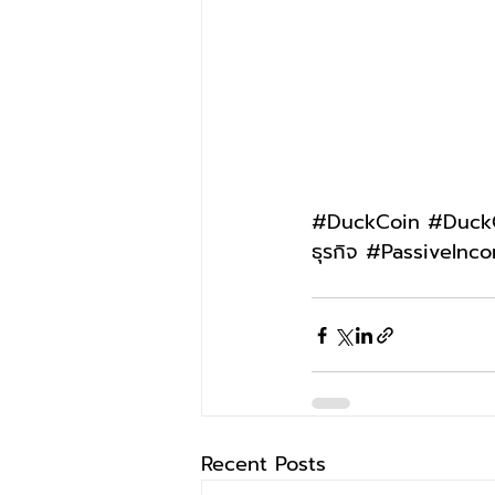
#DuckCoin
#Duck
ธุรกิจ 
#PassiveInc
Recent Posts