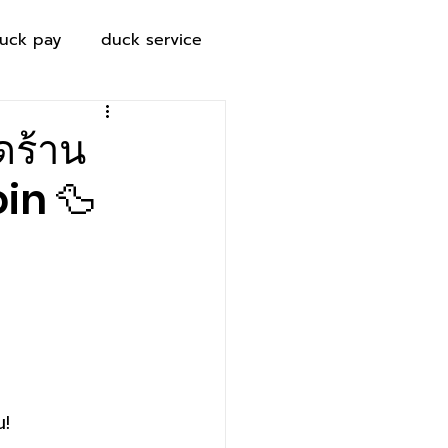
uck pay
duck service
ดร้าน
oin 🦆
ณ!