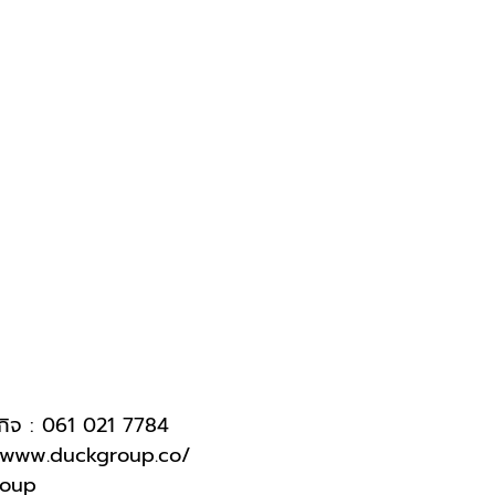
กิจ : 061 021 7784
/www.duckgroup.co/
roup