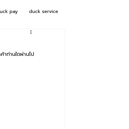
uck pay
duck service
กค้าท่านใดผ่านไป