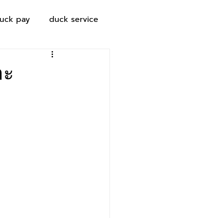
uck pay
duck service
ละ