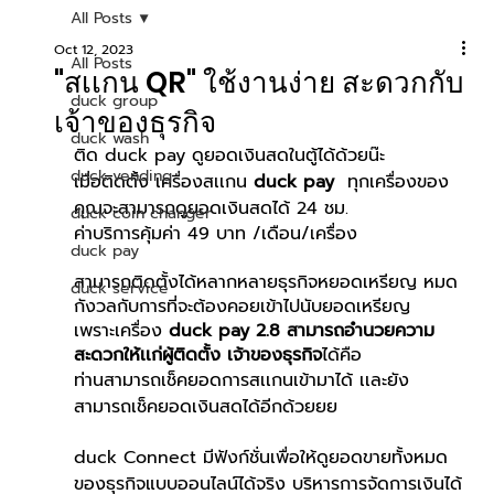
All Posts
Oct 12, 2023
All Posts
"สเเกน QR" ใช้งานง่าย สะดวกกับ
duck group
เจ้าของธุรกิจ
duck wash
ติด duck pay ดูยอดเงินสดในตู้ได้ด้วยน๊ะ 
duck vending
เมื่อติดตั้ง เครื่องสเเกน 
duck pay  
ทุกเครื่องของ
คุณจะสามารถดูยอดเงินสดได้ 24 ชม. 
duck coin changer
ค่าบริการคุ้มค่า 49 บาท /เดือน/เครื่อง
duck pay
สามารถติดตั้งได้หลากหลายธุรกิจหยอดเหรียญ หมด
duck service
กังวลกับการที่จะต้องคอยเข้าไปนับยอดเหรียญ
เพราะเครื่อง 
duck pay 2.8 สามารถอำนวยความ
สะดวกให้เเก่ผู้ติดตั้ง เจ้าของธุรกิจ
ได้คือ
ท่านสามารถเช็คยอดการสเเกนเข้ามาได้ เเละยัง
สามารถเช็คยอดเงินสดได้อีกด้วยยย
duck Connect มีฟังก์ชั่นเพื่อให้ดูยอดขายทั้งหมด
ของธุรกิจแบบออนไลน์ได้จริง บริหารการจัดการเงินได้