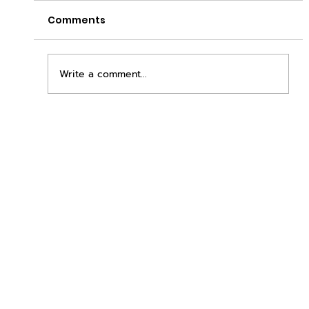
Comments
Write a comment...
เพิ่มพื้นที่ขาย ขยายกำไรคูณสอง ด้วยชุดตู้
STD + SLAVE จาก duck vending!