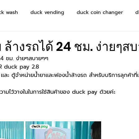
ck wash
duck vending
duck coin changer
d
 ล้างรถได้ 24 ชม. ง่ายๆส
 24 ชม. ง่ายๆสบายๆๆ
 QR duck pay 2.8
เละ ตู้จำหน่ายน้ำยาเเละฟองน้ำล้างรถ สำหรับบริการลุกค้าที่เ
ความไว้วางในในการใช้สินค้าของ duck pay ด้วยค่ะ