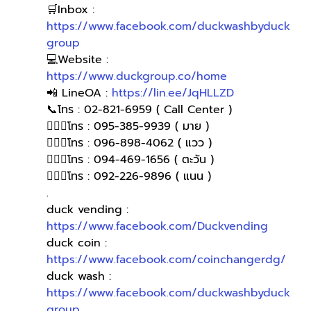
🛒Inbox : 
https://www.facebook.com/duckwashbyduck
group
💻Website : 
https://www.duckgroup.co/home
📲 LineOA : 
https://lin.ee/JqHLLZD
📞โทร : 02-821-6959 ( Call Center )
🙋🏻‍♀️โทร : 095-385-9939 ( มาย )
🙋🏻‍♀โทร : 096-898-4062 ( แวว )
🙋🏻‍♀โทร : 094-469-1656 ( ตะวัน )
🙋🏻‍♀️โทร : 092-226-9896 ( แนน )
.
duck vending : 
https://www.facebook.com/Duckvending
duck coin : 
https://www.facebook.com/coinchangerdg/
duck wash : 
https://www.facebook.com/duckwashbyduck
group