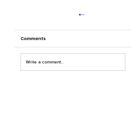
Comments
Write a comment...
เพิ่มพื้นที่ขาย ขยายกำไรคูณสอง ด้วยชุดตู้
STD + SLAVE จาก duck vending!