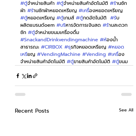
#ต
ู้จำหน่ายสินค้า 
#ต
ู้จำหน่ายสินค้าอัตโนมัติ 
#ร
้านซัก
ผ้า 
#ร
้านซักผ้าหยอดเหรียญ 
#เคร
ื่องหยอดเหรียญ 
#ต
ู้หยอดเหรียญ 
#ต
ู้เกมส์ 
#ต
ู้กดอัตโนมัติ  
#ร
ับ
ผลิตแบรนด์oem 
#บร
ิหารจัดการเงินสด 
#ร
้านสะดวก
ซัก 
#ต
ู้จำหน่ายขนมเครื่องดื่ม 
#SnackandDrinkvendingmachine
#ห
้องน้ำ
สาธารณะ 
#CIRBOX
#ธ
ุรกิจหยอดเหรียญ 
#หยอด
เหร
ียญ 
#VendingMachine
#Vending
#เคร
ื่อง
จำหน่ายสินค้าอัตโนมัติ 
#ต
ู้ขายสินค้าอัตโนมัติ 
#ต
ู้ขนม
Recent Posts
See All