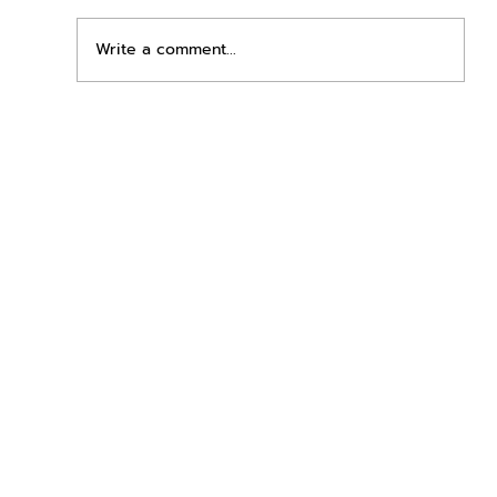
Write a comment...
เพิ่มพื้นที่ขาย ขยายกำไรคูณสอง ด้วยชุดตู้
STD + SLAVE จาก duck vending!