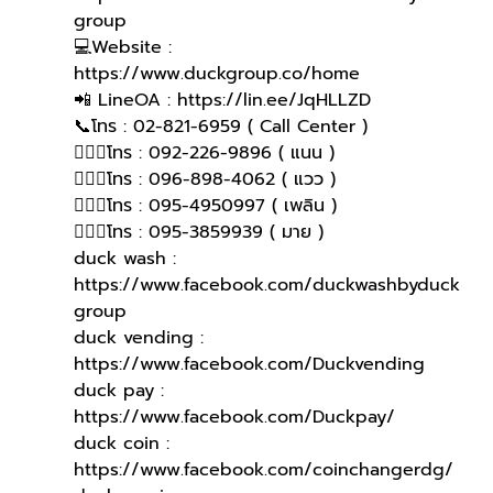
group 
💻Website : 
https://www.duckgroup.co/home
📲 LineOA : https://lin.ee/JqHLLZD
📞โทร : 02-821-6959 ( Call Center )
🙋🏻‍♀️โทร : 092-226-9896 ( แนน )
🙋🏻‍♀โทร : 096-898-4062 ( แวว )
🙋🏻‍♀โทร : 095-4950997 ( เพลิน )
🙋🏻‍♀️โทร : 095-3859939 ( มาย )
duck wash : 
https://www.facebook.com/duckwashbyduck
group
duck vending : 
https://www.facebook.com/Duckvending
duck pay : 
https://www.facebook.com/Duckpay/
duck coin : 
https://www.facebook.com/coinchangerdg/