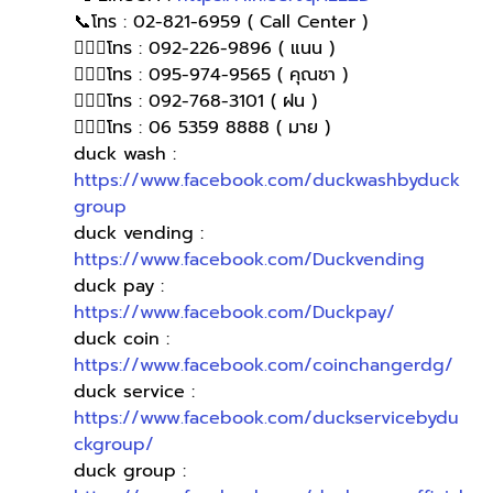
📞โทร : 02-821-6959 ( Call Center )
🙋🏻‍♀️โทร : 092-226-9896 ( แนน )
🙋🏻‍♀โทร : 095-974-9565 ( คุณชา )
🙋🏻‍♀โทร : 092-768-3101 ( ฝน )
🙋🏻‍♀️โทร : 06 5359 8888 ( มาย )
duck wash : 
https://www.facebook.com/duckwashbyduck
group
duck vending : 
https://www.facebook.com/Duckvending
duck pay : 
https://www.facebook.com/Duckpay/
duck coin : 
https://www.facebook.com/coinchangerdg/
duck service : 
https://www.facebook.com/duckservicebydu
ckgroup/
duck group : 