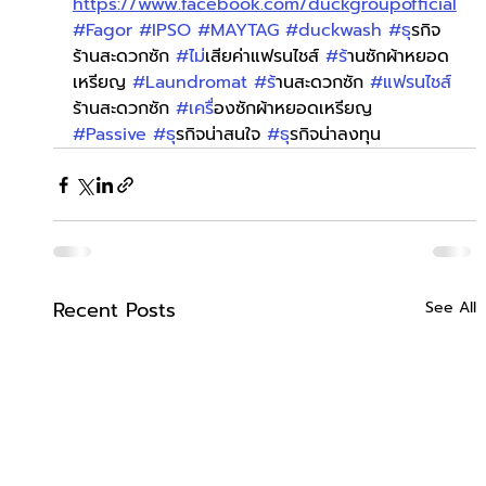
https://www.facebook.com/duckgroupofficial
#Fagor
#IPSO
#MAYTAG
#duckwash
#ธ
ุรกิจ
ร้านสะดวกซัก 
#ไม
่เสียค่าแฟรนไชส์ 
#ร
้านซักผ้าหยอด
เหรียญ 
#Laundromat
#ร
้านสะดวกซัก 
#แฟรนไชส
ร้านสะดวกซัก 
#เคร
ื่องซักผ้าหยอดเหรียญ 
#Passive
#ธ
ุรกิจน่าสนใจ 
#ธ
ุรกิจน่าลงทุน
Recent Posts
See All