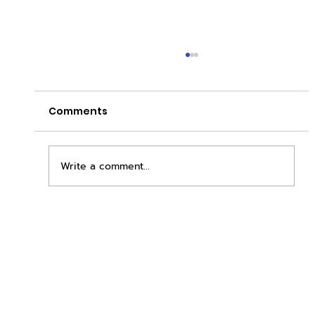
Comments
Write a comment...
เพิ่มพื้นที่ขาย ขยายกำไรคูณสอง ด้วยชุดตู้
STD + SLAVE จาก duck vending!