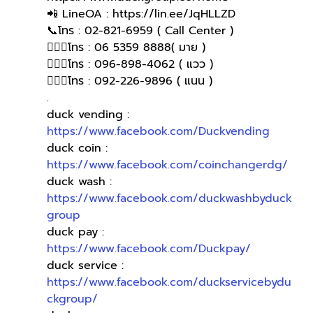
📲 LineOA : https://lin.ee/JqHLLZD 
📞โทร : 02-821-6959 ( Call Center )
🙋🏻‍♀️โทร : 06 5359 8888( มาย )
🙋🏻‍♀โทร : 096-898-4062 ( แวว )
🙋🏻‍♀️โทร : 092-226-9896 ( แนน )
.
duck vending : 
https://www.facebook.com/Duckvending
duck coin : 
https://www.facebook.com/coinchangerdg/
duck wash : 
https://www.facebook.com/duckwashbyduck
group
duck pay : 
https://www.facebook.com/Duckpay/
duck service : 
https://www.facebook.com/duckservicebydu
ckgroup/