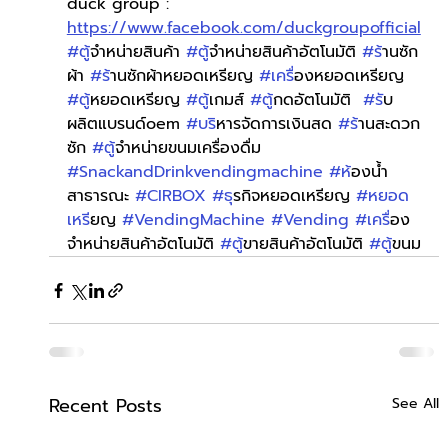
duck group : 
https://www.facebook.com/duckgroupofficial
#ต
ู้จำหน่ายสินค้า 
#ต
ู้จำหน่ายสินค้าอัตโนมัติ 
#ร
้านซัก
ผ้า 
#ร
้านซักผ้าหยอดเหรียญ 
#เคร
ื่องหยอดเหรียญ 
#ต
ู้หยอดเหรียญ 
#ต
ู้เกมส์ 
#ต
ู้กดอัตโนมัติ  
#ร
ับ
ผลิตแบรนด์oem 
#บร
ิหารจัดการเงินสด 
#ร
้านสะดวก
ซัก 
#ต
ู้จำหน่ายขนมเครื่องดื่ม 
#SnackandDrinkvendingmachine
#ห
้องน้ำ
สาธารณะ 
#CIRBOX
#ธ
ุรกิจหยอดเหรียญ 
#หยอด
เหร
ียญ 
#VendingMachine
#Vending
#เคร
ื่อง
จำหน่ายสินค้าอัตโนมัติ 
#ต
ู้ขายสินค้าอัตโนมัติ 
#ต
ู้ขนม
Recent Posts
See All