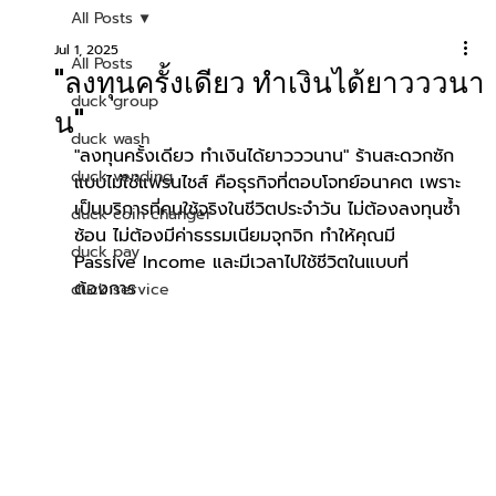
All Posts
Jul 1, 2025
All Posts
"ลงทุนครั้งเดียว ทำเงินได้ยาวววนา
duck group
น"
duck wash
"ลงทุนครั้งเดียว ทำเงินได้ยาวววนาน" ร้านสะดวกซัก
duck vending
แบบไม่ใช่แฟรนไชส์ คือธุรกิจที่ตอบโจทย์อนาคต เพราะ
เป็นบริการที่คนใช้จริงในชีวิตประจำวัน ไม่ต้องลงทุนซ้ำ
duck coin changer
ซ้อน ไม่ต้องมีค่าธรรมเนียมจุกจิก ทำให้คุณมี 
duck pay
Passive Income และมีเวลาไปใช้ชีวิตในแบบที่
ต้องการ
duck service