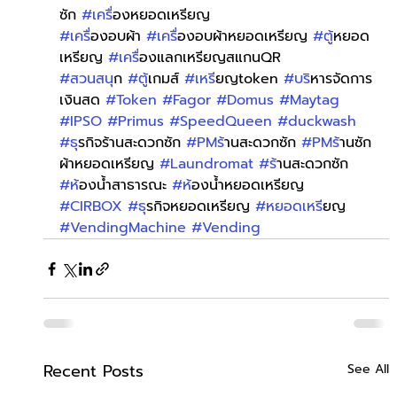
ซัก 
#เคร
ื่องหยอดเหรียญ
#เคร
ื่องอบผ้า 
#เคร
ื่องอบผ้าหยอดเหรียญ 
#ต
ู้หยอด
เหรียญ 
#เคร
ื่องแลกเหรียญสแกนQR 
#สวนสน
ุก 
#ต
ู้เกมส์ 
#เหร
ียญtoken 
#บร
ิหารจัดการ
เงินสด 
#Token
#Fagor
#Domus
#Maytag
#IPSO
#Primus
#SpeedQueen
#duckwash
#ธ
ุรกิจร้านสะดวกซัก 
#PMร
้านสะดวกซัก 
#PMร
้านซัก
ผ้าหยอดเหรียญ 
#Laundromat
#ร
้านสะดวกซัก 
#ห
้องน้ำสาธารณะ 
#ห
้องน้ำหยอดเหรียญ 
#CIRBOX
#ธ
ุรกิจหยอดเหรียญ 
#หยอดเหร
ียญ 
#VendingMachine
#Vending
Recent Posts
See All