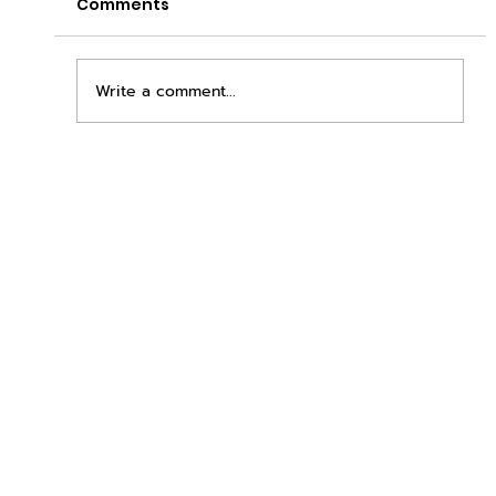
Comments
Write a comment...
เพิ่มพื้นที่ขาย ขยายกำไรคูณสอง ด้วยชุดตู้
STD + SLAVE จาก duck vending!