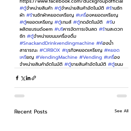
https://www.facebook.com/duckgroupofficial
#ต
ู้จำหน่ายสินค้า 
#ต
ู้จำหน่ายสินค้าอัตโนมัติ 
#ร
้านซัก
ผ้า 
#ร
้านซักผ้าหยอดเหรียญ 
#เคร
ื่องหยอดเหรียญ 
#ต
ู้หยอดเหรียญ 
#ต
ู้เกมส์ 
#ต
ู้กดอัตโนมัติ  
#ร
ับ
ผลิตแบรนด์oem 
#บร
ิหารจัดการเงินสด 
#ร
้านสะดวก
ซัก 
#ต
ู้จำหน่ายขนมเครื่องดื่ม 
#SnackandDrinkvendingmachine
#ห
้องน้ำ
สาธารณะ 
#CIRBOX
#ธ
ุรกิจหยอดเหรียญ 
#หยอด
เหร
ียญ 
#VendingMachine
#Vending
#เคร
ื่อง
จำหน่ายสินค้าอัตโนมัติ 
#ต
ู้ขายสินค้าอัตโนมัติ 
#ต
ู้ขนม
Recent Posts
See All