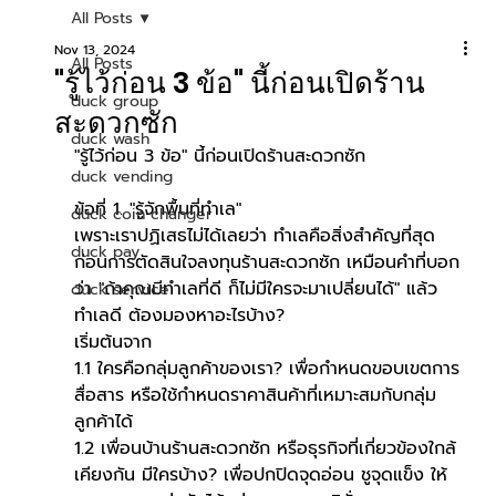
All Posts
Nov 13, 2024
All Posts
"รู้ไว้ก่อน 3 ข้อ" นี้ก่อนเปิดร้าน
duck group
สะดวกซัก
duck wash
"รู้ไว้ก่อน 3 ข้อ" นี้ก่อนเปิดร้านสะดวกซัก
duck vending
ข้อที่ 1. "รู้จักพื้นที่ทำเล"
duck coin changer
เพราะเราปฏิเสธไม่ได้เลยว่า ทำเลคือสิ่งสำคัญที่สุด
duck pay
ก่อนการตัดสินใจลงทุนร้านสะดวกซัก เหมือนคำที่บอก
ว่า "ถ้าคุณมีทำเลที่ดี ก็ไม่มีใครจะมาเปลี่ยนได้" แล้ว
duck service
ทำเลดี ต้องมองหาอะไรบ้าง? 
เริ่มต้นจาก
1.1 ใครคือกลุ่มลูกค้าของเรา? เพื่อกำหนดขอบเขตการ
สื่อสาร หรือใช้กำหนดราคาสินค้าที่เหมาะสมกับกลุ่ม
ลูกค้าได้
1.2 เพื่อนบ้านร้านสะดวกซัก หรือธุรกิจที่เกี่ยวข้องใกล้
เคียงกัน มีใครบ้าง? เพื่อปกปิดจุดอ่อน ชูจุดแข็ง ให้