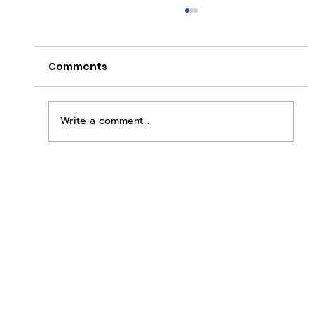
Comments
Write a comment...
เพิ่มพื้นที่ขาย ขยายกำไรคูณสอง ด้วยชุดตู้
STD + SLAVE จาก duck vending!