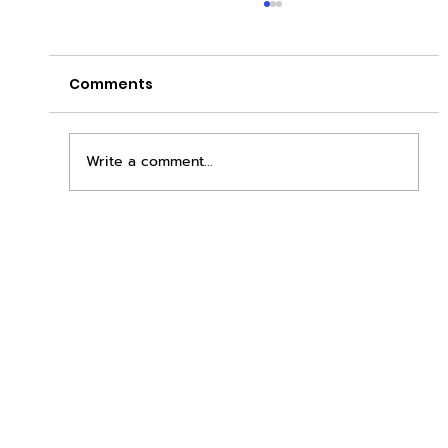
Comments
Write a comment...
เพิ่มพื้นที่ขาย ขยายกำไรคูณสอง ด้วยชุดตู้
STD + SLAVE จาก duck vending!