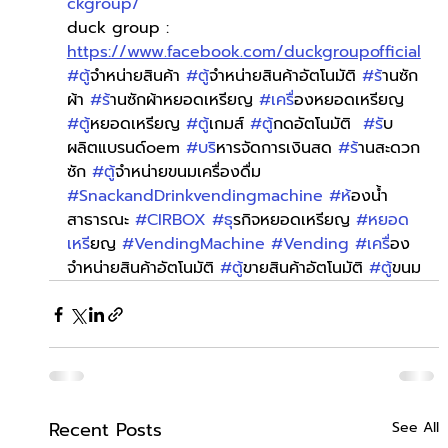
ckgroup/
duck group : 
https://www.facebook.com/duckgroupofficial
#ต
ู้จำหน่ายสินค้า 
#ต
ู้จำหน่ายสินค้าอัตโนมัติ 
#ร
้านซัก
ผ้า 
#ร
้านซักผ้าหยอดเหรียญ 
#เคร
ื่องหยอดเหรียญ 
#ต
ู้หยอดเหรียญ 
#ต
ู้เกมส์ 
#ต
ู้กดอัตโนมัติ  
#ร
ับ
ผลิตแบรนด์oem 
#บร
ิหารจัดการเงินสด 
#ร
้านสะดวก
ซัก 
#ต
ู้จำหน่ายขนมเครื่องดื่ม 
#SnackandDrinkvendingmachine
#ห
้องน้ำ
สาธารณะ 
#CIRBOX
#ธ
ุรกิจหยอดเหรียญ 
#หยอด
เหร
ียญ 
#VendingMachine
#Vending
#เคร
ื่อง
จำหน่ายสินค้าอัตโนมัติ 
#ต
ู้ขายสินค้าอัตโนมัติ 
#ต
ู้ขนม
Recent Posts
See All