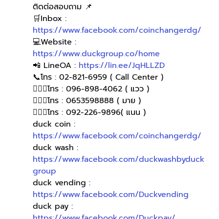
ติดต่อสอบถาม 📌
🛒Inbox : 
https://www.facebook.com/coinchangerdg/
💻Website : 
https://www.duckgroup.co/home
📲 LineOA : 
https://lin.ee/JqHLLZD
📞โทร : 02-821-6959 ( Call Center )
🙋🏻‍♀โทร : 096-898-4062 ( แวว )
🙋🏻‍♀️โทร : 0653598888 ( มาย )
🙋🏻‍♀️โทร : 092-226-9896( แนน )
duck coin : 
https://www.facebook.com/coinchangerdg/
duck wash : 
https://www.facebook.com/duckwashbyduck
group
duck vending : 
https://www.facebook.com/Duckvending
duck pay : 
https://www.facebook.com/Duckpay/