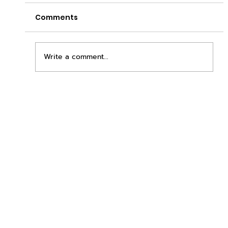
Comments
Write a comment...
เพิ่มพื้นที่ขาย ขยายกำไรคูณสอง ด้วยชุดตู้
STD + SLAVE จาก duck vending!