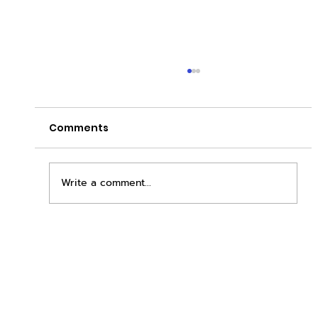
Comments
Write a comment...
เพิ่มพื้นที่ขาย ขยายกำไรคูณสอง ด้วยชุดตู้
STD + SLAVE จาก duck vending!