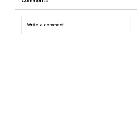
Comments
Write a comment...
เพิ่มพื้นที่ขาย ขยายกำไรคูณสอง ด้วยชุดตู้
STD + SLAVE จาก duck vending!