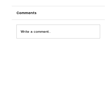
Comments
Write a comment...
เพิ่มพื้นที่ขาย ขยายกำไรคูณสอง ด้วยชุดตู้
STD + SLAVE จาก duck vending!