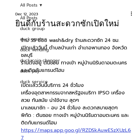
All Posts
Dec 12, 2023
All Posts
ยินดีกับร้านสะดวกซักเปิดใหม่
duck group
duck wash
ร้าน SS 888 wash&dry ร้านสะดวกซัก 24 ชม.
เปิดเเล้ววันนี้ ตำบลบ้านเก่า อำเภอพานทอง จังหวัด
duck vending
ชลบุรี 
duck coin changer
ร้านตั้งอยู่ ต้นซอย ทางเข้า หมู่บ้านนิรันดาอมตะนคร 
และติดกับแกรนด์โฮม
duck pay
duck service
เปิดเเล้ววันนี้บริการ 24 ชั่วโมง  
เครื่องอุตสาหกรรมจากสหรัฐอเมริกา IPSO เครื่อง
สวย ทันสมัย น่าใช้งาน สุดๆ
มาเลยมาซัก - อบ 24 ชั่วโมง สะดวกสบายสุดๆ
พิกัด : ต้นซอย ทางเข้า หมู่บ้านนิรันดาอมตะนคร และ
ติดกับแกรนด์โฮม
https://maps.app.goo.gl/RZDSkAuwESzXUzL6
7