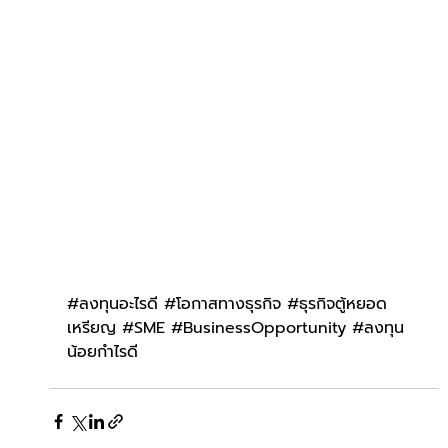
#ลงท
ุนอะไรดี 
#โอกาสทางธ
ุรกิจ 
#ธ
ุรกิจตู้หยอด
เหรียญ 
#SME
#BusinessOpportunity
#ลงท
ุน
น้อยกำไรดี