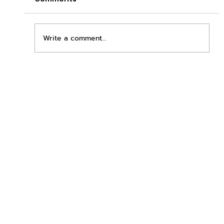
Write a comment...
เพิ่มพื้นที่ขาย ขยายกำไรคูณสอง ด้วยชุดตู้
STD + SLAVE จาก duck vending!