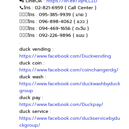
📲 LineOA : 
https://lin.ee/JqHLLZD
📞โทร : 02-821-6959 ( Call Center )
🙋🏻‍♀️โทร : 095-385-9939 ( มาย )
🙋🏻‍♀โทร : 096-898-4062 ( แวว )
🙋🏻‍♀โทร : 094-469-1656 ( ตะวัน )
🙋🏻‍♀️โทร : 092-226-9896 ( แนน )
.
duck vending : 
https://www.facebook.com/Duckvending
duck coin : 
https://www.facebook.com/coinchangerdg/
duck wash : 
https://www.facebook.com/duckwashbyduck
group
duck pay : 
https://www.facebook.com/Duckpay/
duck service : 
https://www.facebook.com/duckservicebydu
ckgroup/