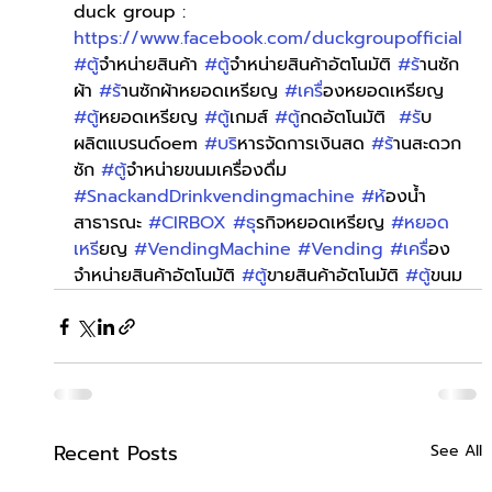
duck group : 
https://www.facebook.com/duckgroupofficial
#ต
ู้จำหน่ายสินค้า 
#ต
ู้จำหน่ายสินค้าอัตโนมัติ 
#ร
้านซัก
ผ้า 
#ร
้านซักผ้าหยอดเหรียญ 
#เคร
ื่องหยอดเหรียญ 
#ต
ู้หยอดเหรียญ 
#ต
ู้เกมส์ 
#ต
ู้กดอัตโนมัติ  
#ร
ับ
ผลิตแบรนด์oem 
#บร
ิหารจัดการเงินสด 
#ร
้านสะดวก
ซัก 
#ต
ู้จำหน่ายขนมเครื่องดื่ม 
#SnackandDrinkvendingmachine
#ห
้องน้ำ
สาธารณะ 
#CIRBOX
#ธ
ุรกิจหยอดเหรียญ 
#หยอด
เหร
ียญ 
#VendingMachine
#Vending
#เคร
ื่อง
จำหน่ายสินค้าอัตโนมัติ 
#ต
ู้ขายสินค้าอัตโนมัติ 
#ต
ู้ขนม
Recent Posts
See All