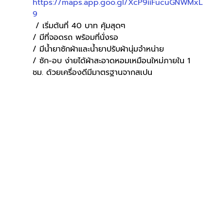
https://maps.app.goo.gl/XcP9iiFucuGNWMxL
9
 / เริ่มต้นที่ 40 บาท คุ้มสุดๆ
/ มีที่จอดรถ พร้อมที่นั่งรอ
/ มีน้ำยาซักผ้าและน้ำยาปรับผ้านุ่มจำหน่าย
/ ซัก-อบ ง่ายได้ผ้าสะอาดหอมเหมือนใหม่ภายใน 1 
ชม. ด้วยเครื่องดีมีมาตรฐานจากสเปน