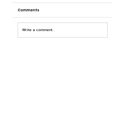
Comments
Write a comment...
เพิ่มพื้นที่ขาย ขยายกำไรคูณสอง ด้วยชุดตู้
STD + SLAVE จาก duck vending!