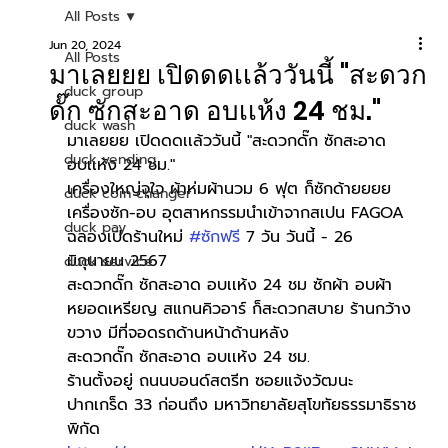
All Posts
Jun 20, 2024
All Posts
มาเลยยย เปิดดดเเล้ววันนี้ "สะดวก
duck group
ดั๊ก ซักสะอาด อบเเห้ง 24 ชม."
duck wash
มาเลยยย เปิดดดเเล้ววันนี้ "สะดวกดั๊ก ซักสะอาด 
duck vending
อบเเห้ง 24 ชม."
เครื่องใหญ่จุใจ ผ้าห่มผ้านวม 6 ฟุต ก็ซักด้ายยยย
duck coin changer
เครื่องซัก-อบ อุตสาหกรรมนำเข้าจากสเปน FAGOA
duck pay
ฉลองเปิดร้านใหม่ 
#ซักฟรี
 7 วัน วันนี้ - 26 
มิถุนายน 2567
duck service
สะดวกดั๊ก ซักสะอาด อบเเห้ง 24 ชม ซักผ้า อบผ้า 
หยอดเหรียญ สแกนคิวอาร์ ก็สะดวกสบาย ร้านกว้าง
ขวาง มีที่จอดรถด้านหน้าด้านหลัง
สะดวกดั๊ก ซักสะอาด อบเเห้ง 24 ชม.
ร้านตั้งอยู่ ถนนบอนด์สตรีท ซอยแจ้งวัฒนะ 
ปากเกร็ด 33 ก่อนถึง มหาวิทยาลัยสุโขทัยธรรมาธิราช
พิกัด 