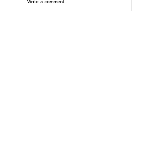
Write a comment...
เพิ่มพื้นที่ขาย ขยายกำไรคูณสอง ด้วยชุดตู้
STD + SLAVE จาก duck vending!