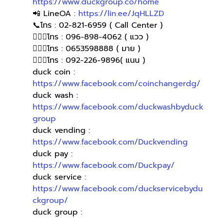
https://www.duckgroup.co/home
📲 LineOA : 
https://lin.ee/JqHLLZD
📞โทร : 02-821-6959 ( Call Center )
🙋🏻‍♀โทร : 096-898-4062 ( แวว )
🙋🏻‍♀️โทร : 0653598888 ( มาย )
🙋🏻‍♀️โทร : 092-226-9896( แนน )
duck coin : 
https://www.facebook.com/coinchangerdg/
duck wash : 
https://www.facebook.com/duckwashbyduck
group
duck vending : 
https://www.facebook.com/Duckvending
duck pay : 
https://www.facebook.com/Duckpay/
duck service : 
https://www.facebook.com/duckservicebydu
ckgroup/
duck group : 