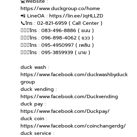
💻Website : 
https://www.duckgroup.co/home 
📲 LineOA : https://lin.ee/JqHLLZD 
📞โทร : 02-821-6959 ( Call Center )
🙋🏻‍♀️โทร : 083-496-8886 ( แนน )
🙋🏻‍♀โทร : 096-898-4062 ( แวว )
🙋🏻‍♀โทร : 095-4950997 ( เพลิน )
🙋🏻‍♀️โทร : 095-3859939 ( มาย )
duck wash : 
https://www.facebook.com/duckwashbyduck
group
duck vending : 
https://www.facebook.com/Duckvending
duck pay : 
https://www.facebook.com/Duckpay/
duck coin : 
https://www.facebook.com/coinchangerdg/
duck service : 