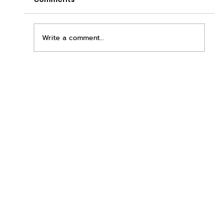
Write a comment...
เพิ่มพื้นที่ขาย ขยายกำไรคูณสอง ด้วยชุดตู้
STD + SLAVE จาก duck vending!