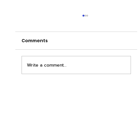
Comments
Write a comment...
เพิ่มพื้นที่ขาย ขยายกำไรคูณสอง ด้วยชุดตู้
STD + SLAVE จาก duck vending!