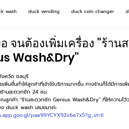
ck wash
duck vending
duck coin changer
d
่พอ จนต้องเพิ่มเครื่อง "ร้า
ius Wash&Dry"
จังหวัด ชลบุรี
่มขึ้นทำให้ลูกค้าที่เข้าใช้บริการมากขึ้น ทางร้านก็ได้มีการเพิ่ม
รในร้านสะดวกซัก 24 ชม.
ลูกค้า "ร้านสะดวกซัก Genius Wash&Dry" ที่ให้ความไว้ว
 ของ duck wash เสมอมาค่ะ
s.app.goo.gl/pae99YCYX9Zv6e7x5?g_st=il