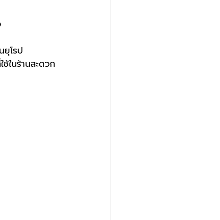
จ
นยุโรป
่ใช้ในร้านสะดวก