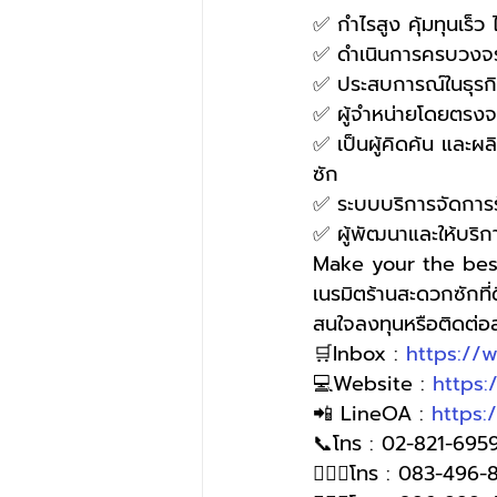
✅ กำไรสูง คุ้มทุนเร็ว
✅ ดำเนินการครบวงจร
✅ ประสบการณ์ในธุรกิจ
✅ ผู้จำหน่ายโดยตรงจา
✅ เป็นผู้คิดค้น และผล
ซัก
✅ ระบบบริการจัดการร้
✅ ผู้พัฒนาและให้บริ
Make your the bes
เนรมิตร้านสะดวกซักที
สนใจลงทุนหรือติดต่
🛒Inbox : 
https://
💻Website : 
https
📲 LineOA : 
https:
📞โทร : 02-821-6959
🙋🏻‍♀️โทร : 083-496