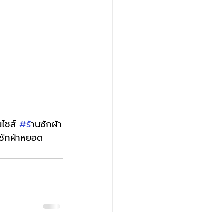
นไชส์ 
#ร
้านซักผ้า
งซักผ้าหยอด