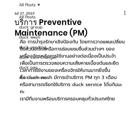
All Posts
Jul 27, 2023
All Posts
บริการ Preventive
duck group
Maintenance (PM)
duck wash
คือ การบำรุงรักษาเชิงป้องกัน โดยการวางแผนเปลี่ยน
duck vending
ชิ้นส่วนอะไหล่หรือการซ่อมแซมชิ้นส่วนต่างๆ ของ
เครื่องจักรหลังการใช้งานอย่างต่อเนื่องเป็นประจำ 
duck coin changer
เพื่อเป็นการตรวจสอบความเสียหายเบื้องต้นและยืด
duck pay
เวลาการใช้งานของเครื่องจักรให้นานมากยิ่งขึ้น
ซึ่ง duck wash มีการเข้าบริการ PM ทุก 3 เดือน 
duck service
หรือสามารถเรียกใช้บริการ duck service ได้่นกันนะ
คะ
เรามีทีมงานพร้อมบริการครอบคลุมทั่วประเทศไทย 