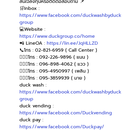
สนใจลงทุนหรือติดต่อสอบถาม 📌
🛒Inbox : 
https://www.facebook.com/duckwashbyduck
group
💻Website : 
https://www.duckgroup.co/home
📲 LineOA : 
https://lin.ee/JqHLLZD
📞โทร : 02-821-6959 ( Call Center )
🙋🏻‍♀️โทร : 092-226-9896 ( แนน )
🙋🏻‍♀โทร : 096-898-4062 ( แวว )
🙋🏻‍♀โทร : 095-4950997 ( เพลิน )
🙋🏻‍♀️โทร : 095-3859939 ( มาย )
duck wash : 
https://www.facebook.com/duckwashbyduck
group
duck vending : 
https://www.facebook.com/Duckvending
duck pay : 
https://www.facebook.com/Duckpay/