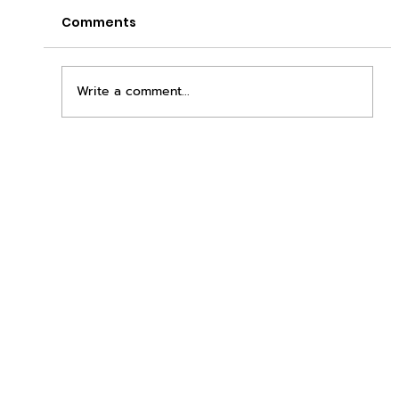
Comments
Write a comment...
เพิ่มพื้นที่ขาย ขยายกำไรคูณสอง ด้วยชุดตู้
STD + SLAVE จาก duck vending!