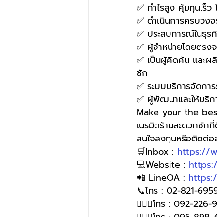
✅ กำไรสูง คุ้มทุนเร็ว
✅ ดำเนินการครบวงจร
✅ ประสบการณ์ในธุรกิจ
✅ ผู้จำหน่ายโดยตรงจา
✅ เป็นผู้คิดค้น และผล
ซัก
✅ ระบบบริการจัดการร้
✅ ผู้พัฒนาและให้บริ
Make your the bes
เนรมิตร้านสะดวกซักที
สนใจลงทุนหรือติดต่
🛒Inbox : 
https://
💻Website : 
https
📲 LineOA : 
https:
📞โทร : 02-821-6959
🙋🏻‍♀️โทร : 092-226
🙋🏻‍♀โทร : 096-898-