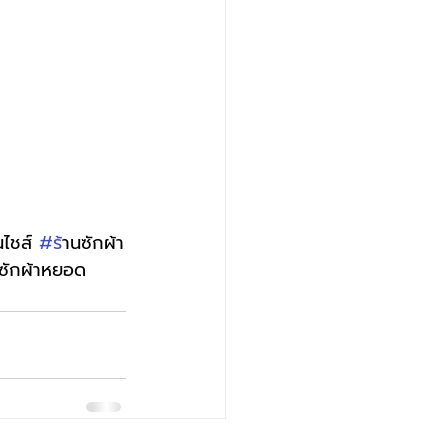
นไชส์ 
#ร
้านซักผ้า
งซักผ้าหยอด