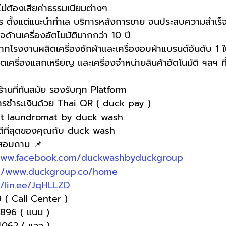
 ไม่ต้องเสียค่าธรรมเนียมต่างๆ
 ตั้งแต่แนะนำทำเล บริการหลังการขาย จนประสบความสำเร็
ด้านเครื่องอัตโนมัติมากกว่า 10 ปี
กโรงงานผลิตเครื่องซักผ้าและเครื่องอบผ้าแบรนด์อันดับ 1 ใ
ิตเครื่องแลกเหรียญ และเครื่องจำหน่ายสินค้าอัตโนมัติ ฯลฯ ที
านที่ทันสมัย รองรับทุก Platform
การชำระเงินด้วย Thai QR ( duck pay )   
t laundromat by duck wash.
่ดีที่สุดของคุณกับ duck wash
อสอบถาม 📌
www.facebook.com/duckwashbyduckgroup
://www.duckgroup.co/home
//lin.ee/JqHLLZD
 ( Call Center )
-9896 ( แนน )
4062 ( แวว )