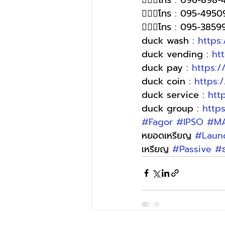
🙋🏻‍♀โทร : 095-4950
🙋🏻‍♀️โทร : 095-385
duck wash : 
https
duck vending : 
ht
duck pay : 
https:
duck coin : 
https:
duck service : 
htt
duck group : 
http
#Fagor
#IPSO
#M
หยอดเหรียญ 
#Laun
เหรียญ 
#Passive
#