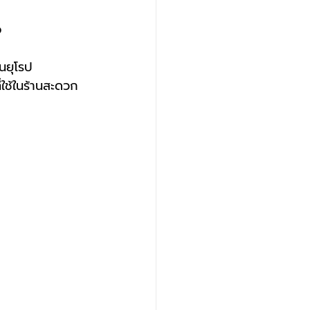
จ
นยุโรป
่ใช้ในร้านสะดวก