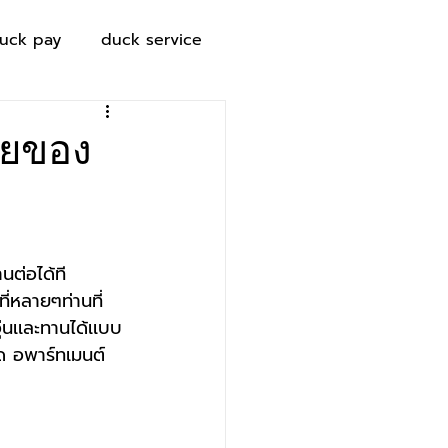
uck pay
duck service
ียของ
นต่อได้ที 
ที่หลายๆท่านที่
่นเเละทานได้เเบบ
โด อพาร์ทเมนต์ 