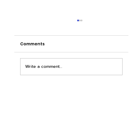
Comments
Write a comment...
duck vending ขายอะไรก็ได้ทุกเวลา
สร้างรายได้จริง 24 ชั่วโมง