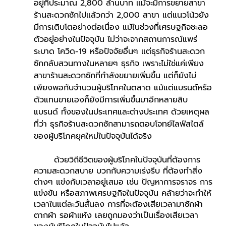
อยู่ที่ประมาณ 2,800 ล้านบาท แม้จะมีการขยายสาขา
ร้านสะดวกซักไปแล้วกว่า 2,000 สาขา แต่แนวโน้วยัง
มีการเติบโตอย่างต่อเนื่อง แม้ในช่วงที่เศรษฐกิจชะลอ
ตัวอยู่อย่างในปัจจุบัน ไม่ว่าจะจากสถานการณ์แพร่
ระบาด โควิด-19 หรือปัจจัยอื่นๆ แต่ธุรกิจร้านสะดวก
ซักกลับสวนทางในหลายๆ ธุรกิจ เพราะไม่ใช่แค่เพียง
สาขาร้านสะดวกซักที่กำลังขยายเพิ่มขึ้น แต่ก็ยังไม่
เพียงพอกับจำนวนผู้บริโภคในตลาด แม้แต่แบรนด์หรือ
ตัวแทนขายเองก็ยังมีการเพิ่มขึ้นมาอีกหลายสิบ
แบรนด์ ทั้งของในประเทศและต่างประเทศ ด้วยเหตุผล
ที่ว่า ธุรกิจร้านสะดวกซักสามารถตอบโจทย์ไลฟ์สไตล์
ของผู้บริโภคยุคใหม่ในปัจจุบันได้จริง
	ด้วยวิถีชีวิตของผู้บริโภคในปัจจุบันที่ต้องการ
ความสะดวกสบาย บวกกับความเร่งรีบ ที่ต้องทำสิ่ง
ต่างๆ แข่งกับเวลาอยู่เสมอ เช่น ปัญหาการจราจร การ
แข่งขัน หรือสภาพเศรษฐกิจในปัจจุบัน คล้ายว่าจะทำให้
เวลาในแต่ละวันสั้นลง การที่จะต้องเสียเวลามาซักผ้า 
ตากผ้า รอผ้าแห้ง เลยถูกมองว่าเป็นเรื่องเสียเวลา