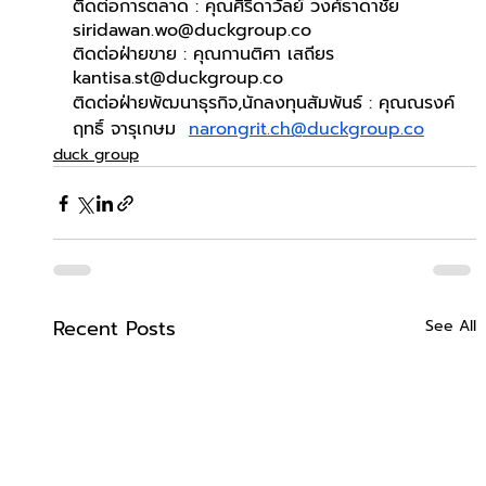
ติดต่อการตลาด : คุณศิริดาวัลย์ วงศ์ธาดาชัย  
siridawan.wo@duckgroup.co
ติดต่อฝ่ายขาย : คุณกานติศา เสถียร  
kantisa.st@duckgroup.co
ติดต่อฝ่ายพัฒนาธุรกิจ,นักลงทุนสัมพันธ์ : คุณณรงค์
ฤทธิ์ จารุเกษม  
narongrit.ch@duckgroup.co
duck group
Recent Posts
See All