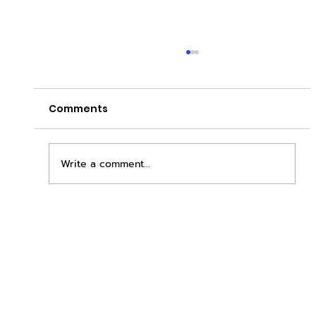
Comments
Write a comment...
เพิ่มพื้นที่ขาย ขยายกำไรคูณสอง ด้วยชุดตู้
STD + SLAVE จาก duck vending!