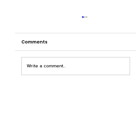
Comments
Write a comment...
เพิ่มพื้นที่ขาย ขยายกำไรคูณสอง ด้วยชุดตู้
STD + SLAVE จาก duck vending!