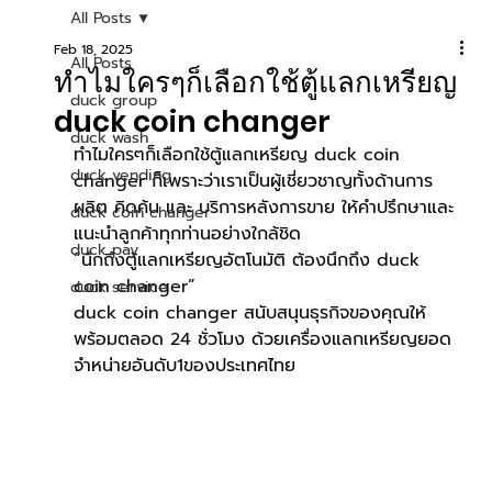
All Posts
Feb 18, 2025
All Posts
ทำไมใครๆก็เลือกใช้ตู้แลกเหรียญ
duck group
duck coin changer
duck wash
ทำไมใครๆก็เลือกใช้ตู้แลกเหรียญ duck coin 
duck vending
changer ก็เพราะว่าเราเป็นผู้เชี่ยวชาญทั้งด้านการ
ผลิต คิดค้น และ บริการหลังการขาย ให้คำปรึกษาและ
duck coin changer
แนะนำลูกค้าทุกท่านอย่างใกล้ชิด
duck pay
“นึกถึงตู้แลกเหรียญอัตโนมัติ ต้องนึกถึง duck 
coin changer”
duck service
duck coin changer สนับสนุนธุรกิจของคุณให้
พร้อมตลอด 24 ชั่วโมง ด้วยเครื่องแลกเหรียญยอด
จำหน่ายอันดับ1ของประเทศไทย