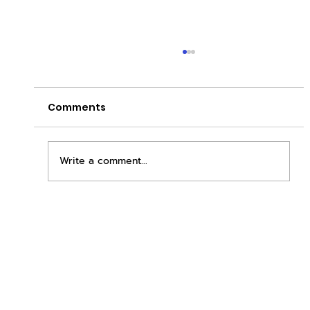
Comments
Write a comment...
เพิ่มพื้นที่ขาย ขยายกำไรคูณสอง ด้วยชุดตู้
STD + SLAVE จาก duck vending!