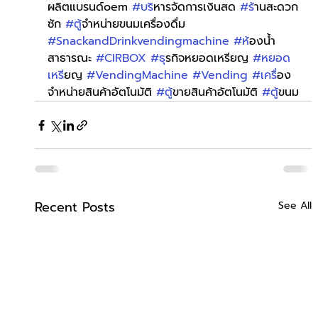
ผลิตแบรนด์oem 
#บร
ิหารจัดการเงินสด 
#ร
้านสะดวก
ซัก 
#ต
ู้จำหน่ายขนมเครื่องดื่ม 
#SnackandDrinkvendingmachine
#ห
้องน้ำ
สาธารณะ 
#CIRBOX
#ธ
ุรกิจหยอดเหรียญ 
#หยอด
เหร
ียญ 
#VendingMachine
#Vending
#เคร
ื่อง
จำหน่ายสินค้าอัตโนมัติ 
#ต
ู้ขายสินค้าอัตโนมัติ 
#ต
ู้ขนม
Recent Posts
See All