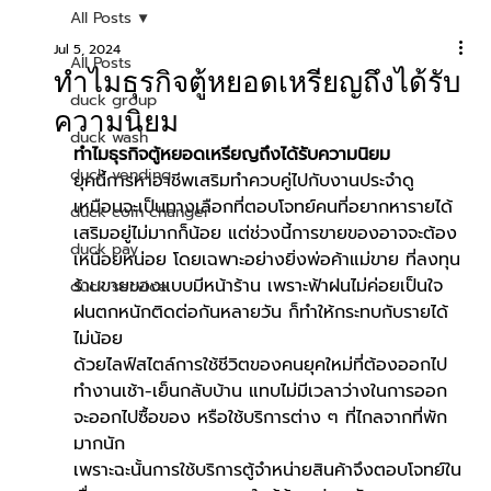
All Posts
Jul 5, 2024
All Posts
ทำไมธุรกิจตู้หยอดเหรียญถึงได้รับ
duck group
ความนิยม
duck wash
ทำไมธุรกิจตู้หยอดเหรียญถึงได้รับความนิยม
duck vending
ยุคนี้การหาอาชีพเสริมทำควบคู่ไปกับงานประจำดู
เหมือนจะเป็นทางเลือกที่ตอบโจทย์คนที่อยากหารายได้
duck coin changer
เสริมอยู่ไม่มากก็น้อย แต่ช่วงนี้การขายของอาจจะต้อง
duck pay
เหนื่อยหน่อย โดยเฉพาะอย่างยิ่งพ่อค้าแม่ขาย ที่ลงทุน
ร้านขายของแบบมีหน้าร้าน เพราะฟ้าฝนไม่ค่อยเป็นใจ 
duck service
ฝนตกหนักติดต่อกันหลายวัน ก็ทำให้กระทบกับรายได้
ไม่น้อย
ด้วยไลฟ์สไตล์การใช้ชีวิตของคนยุคใหม่ที่ต้องออกไป
ทำงานเช้า-เย็นกลับบ้าน แทบไม่มีเวลาว่างในการออก
จะออกไปซื้อของ หรือใช้บริการต่าง ๆ ที่ไกลจากที่พัก
มากนัก
เพราะฉะนั้นการใช้บริการตู้จำหน่ายสินค้าจึงตอบโจทย์ใน