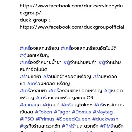
https://www.facebook.com/duckservicebydu
ckgroup/
duck group : 
https://www.facebook.com/duckgroupofficial
#เคร
ื่องแลกเหรียญ 
#เคร
ื่องแลกเหรียญอัตโนมัติ 
#ต
ู้แลกเหรียญ 
#เคร
ื่องจำหน่ายน้ำยา 
#ต
ู้จำหน่ายสินค้า 
#ต
ู้จำหน่าย
สินค้าอัตโนมัติ
#ร
้านซักผ้า 
#ร
้านซักผ้าหยอดเหรียญ 
#ร
้านสะดวก
ซัก 
#เคร
ื่องหยอดเหรียญ
#เคร
ื่องอบผ้า 
#เคร
ื่องอบผ้าหยอดเหรียญ 
#ต
ู้หยอด
เหรียญ 
#เคร
ื่องแลกเหรียญสแกนQR 
#สวนสน
ุก 
#ต
ู้เกมส์ 
#เหร
ียญtoken 
#บร
ิหารจัดการ
เงินสด 
#Token
#Fagor
#Domus
#Maytag
#IPSO
#Primus
#SpeedQueen
#duckwash
#ธ
ุรกิจร้านสะดวกซัก 
#PMร
้านสะดวกซัก 
#PMร
้านซัก