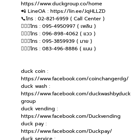
https://www.duckgroup.co/home
📲 LineOA : https://lin.ee/JqHLLZD
📞โทร : 02-821-6959 ( Call Center )
🙋🏻‍♀โทร : 095-4950997 ( เพลิน )
🙋🏻‍♀โทร : 096-898-4062 ( แวว )
🙋🏻‍♀️โทร : 095-3859939 ( มาย )
🙋🏻‍♀️โทร : 083-496-8886 ( แนน )
duck coin : 
https://www.facebook.com/coinchangerdg/
duck wash : 
https://www.facebook.com/duckwashbyduck
group
duck vending : 
https://www.facebook.com/Duckvending
duck pay : 
https://www.facebook.com/Duckpay/
duck service : 