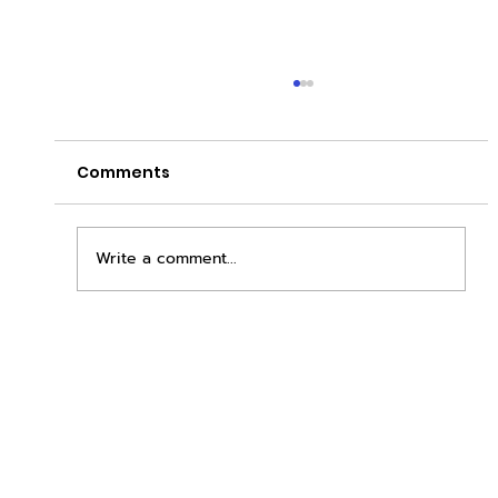
Comments
Write a comment...
เพิ่มพื้นที่ขาย ขยายกำไรคูณสอง ด้วยชุดตู้
STD + SLAVE จาก duck vending!