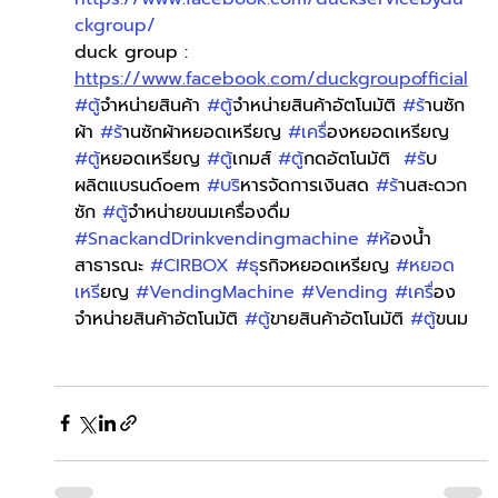
ckgroup/
duck group : 
https://www.facebook.com/duckgroupofficial
#ต
ู้จำหน่ายสินค้า 
#ต
ู้จำหน่ายสินค้าอัตโนมัติ 
#ร
้านซัก
ผ้า 
#ร
้านซักผ้าหยอดเหรียญ 
#เคร
ื่องหยอดเหรียญ 
#ต
ู้หยอดเหรียญ 
#ต
ู้เกมส์ 
#ต
ู้กดอัตโนมัติ  
#ร
ับ
ผลิตแบรนด์oem 
#บร
ิหารจัดการเงินสด 
#ร
้านสะดวก
ซัก 
#ต
ู้จำหน่ายขนมเครื่องดื่ม 
#SnackandDrinkvendingmachine
#ห
้องน้ำ
สาธารณะ 
#CIRBOX
#ธ
ุรกิจหยอดเหรียญ 
#หยอด
เหร
ียญ 
#VendingMachine
#Vending
#เคร
ื่อง
จำหน่ายสินค้าอัตโนมัติ 
#ต
ู้ขายสินค้าอัตโนมัติ 
#ต
ู้ขนม