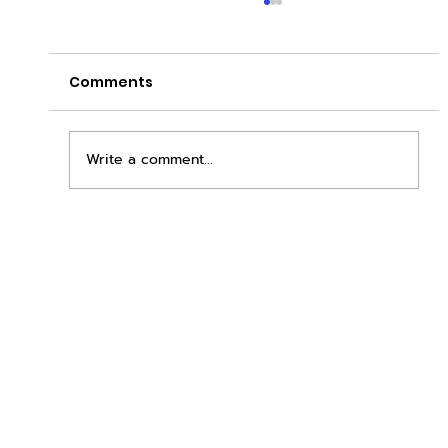
Comments
Write a comment...
เพิ่มพื้นที่ขาย ขยายกำไรคูณสอง ด้วยชุดตู้
STD + SLAVE จาก duck vending!