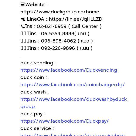
💻Website : 
https://www.duckgroup.co/home 
📲 LineOA : https://lin.ee/JqHLLZD 
📞โทร : 02-821-6959 ( Call Center )
🙋🏻‍♀️โทร : 06 5359 8888( มาย )
🙋🏻‍♀โทร : 096-898-4062 ( แวว )
🙋🏻‍♀️โทร : 092-226-9896 ( แนน )
.
duck vending : 
https://www.facebook.com/Duckvending
duck coin : 
https://www.facebook.com/coinchangerdg/
duck wash : 
https://www.facebook.com/duckwashbyduck
group
duck pay : 
https://www.facebook.com/Duckpay/
duck service : 
https://www.facebook.com/duckservicebydu