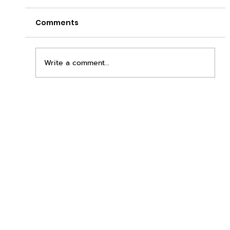
Comments
Write a comment...
เพิ่มพื้นที่ขาย ขยายกำไรคูณสอง ด้วยชุดตู้
STD + SLAVE จาก duck vending!