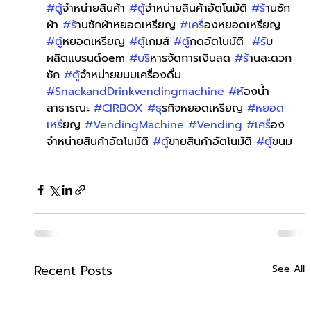
#ต
ู้จำหน่ายสินค้า 
#ต
ู้จำหน่ายสินค้าอัตโนมัติ 
#ร
้านซัก
ผ้า 
#ร
้านซักผ้าหยอดเหรียญ 
#เคร
ื่องหยอดเหรียญ 
#ต
ู้หยอดเหรียญ 
#ต
ู้เกมส์ 
#ต
ู้กดอัตโนมัติ  
#ร
ับ
ผลิตแบรนด์oem 
#บร
ิหารจัดการเงินสด 
#ร
้านสะดวก
ซัก 
#ต
ู้จำหน่ายขนมเครื่องดื่ม 
#SnackandDrinkvendingmachine
#ห
้องน้ำ
สาธารณะ 
#CIRBOX
#ธ
ุรกิจหยอดเหรียญ 
#หยอด
เหร
ียญ 
#VendingMachine
#Vending
#เคร
ื่อง
จำหน่ายสินค้าอัตโนมัติ 
#ต
ู้ขายสินค้าอัตโนมัติ 
#ต
ู้ขนม
Recent Posts
See All