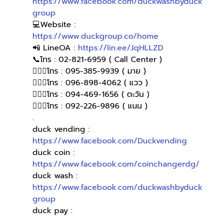
https://www.facebook.com/duckwashbyduck
group
💻Website : 
https://www.duckgroup.co/home
📲 LineOA : 
https://lin.ee/JqHLLZD
📞โทร : 02-821-6959 ( Call Center )
🙋🏻‍♀️โทร : 095-385-9939 ( มาย )
🙋🏻‍♀โทร : 096-898-4062 ( แวว )
🙋🏻‍♀โทร : 094-469-1656 ( ตะวัน )
🙋🏻‍♀️โทร : 092-226-9896 ( แนน )
.
duck vending : 
https://www.facebook.com/Duckvending
duck coin : 
https://www.facebook.com/coinchangerdg/
duck wash : 
https://www.facebook.com/duckwashbyduck
group
duck pay : 