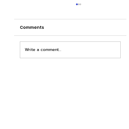
Comments
Write a comment...
เพิ่มพื้นที่ขาย ขยายกำไรคูณสอง ด้วยชุดตู้
STD + SLAVE จาก duck vending!