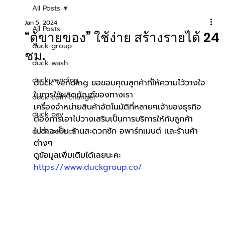
All Posts
Jan 5, 2024
All Posts
“ตู้ขายของ” ใช้ง่าย สร้างรายได้ 24
duck group
ชม.
duck wash
duck vending
duck vending ขอขอบคุณลูกค้าที่ให้ความไว้วางใจ
ในการใช้ผลิตภัณฑ์ของทางเรา
duck coin changer
เครื่องจำหน่ายสินค้าอัตโนมัติที่หลายๆเจ้าของธุรกิจ
duck pay
ต้องการเอาไปวางเสริมเป็นการบริการให้กับลูกค้า
ไม่ว่าจะเป็น ร้านสะดวกซัก อพาร์ทเมนต์ เเละร้านค้า
duck service
ต่างๆ
ดูข้อมูลเพิ่มเติมได้เลยนะคะ 
https://www.duckgroup.co/