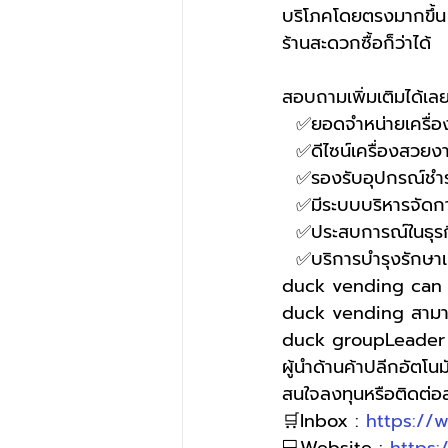
บริโภคโดยตรงมากขึ้น ท
ร้านสะดวกซื้อก็ว่าได้
สอบถามเพิ่มเติมได้เล
  ✅ยอดจำหน่ายเครื่
  ✅ดีไซน์เครื่องสวยง
  ✅รองรับอุปกรณ์
  ✅มีระบบบริหารจัด
  ✅ประสบการณ์ในธุรก
  ✅บริการบำรุงรักษา
duck vending can s
duck vending สามารถ
duck groupLeader o
ผู้นำด้านค้าปลีกอัตโนมั
สนใจลงทุนหรือติดต่
🛒Inbox : 
https://