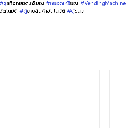
#ธ
ุรกิจหยอดเหรียญ 
#หยอดเหร
ียญ 
#VendingMachine
อัตโนมัติ 
#ต
ู้ขายสินค้าอัตโนมัติ 
#ต
ู้ขนม