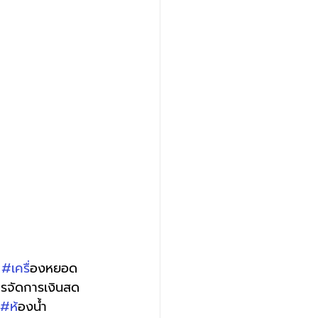
 
#เคร
ื่องหยอด
ารจัดการเงินสด 
#ห
้องน้ำ