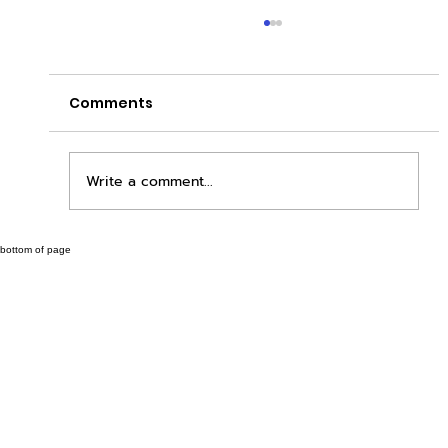
Comments
Write a comment...
bottom of page
เพิ่มพื้นที่ขาย ขยายกำไรคูณสอง ด้วยชุดตู้
STD + SLAVE จาก duck vending!