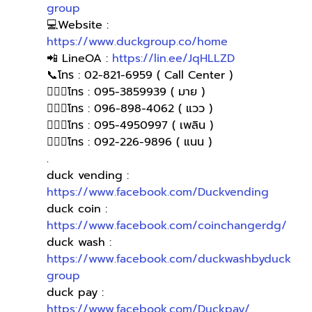
group
💻Website : 
https://www.duckgroup.co/home
📲 LineOA : 
https://lin.ee/JqHLLZD
📞โทร : 02-821-6959 ( Call Center )
🙋🏻‍♀️โทร : 095-3859939 ( มาย )
🙋🏻‍♀โทร : 096-898-4062 ( แวว )
🙋🏻‍♀โทร : 095-4950997 ( เพลิน )
🙋🏻‍♀️โทร : 092-226-9896 ( แนน )
.
duck vending : 
https://www.facebook.com/Duckvending
duck coin : 
https://www.facebook.com/coinchangerdg/
duck wash : 
https://www.facebook.com/duckwashbyduck
group
duck pay : 
https://www.facebook.com/Duckpay/