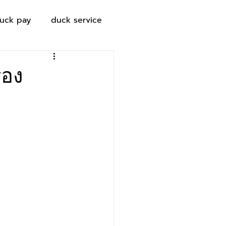
uck pay
duck service
่อง