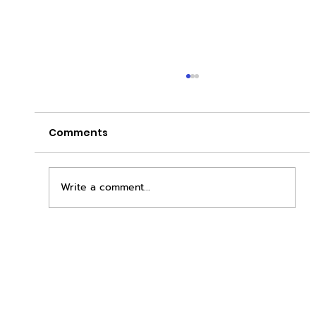
Comments
Write a comment...
เพิ่มพื้นที่ขาย ขยายกำไรคูณสอง ด้วยชุดตู้
STD + SLAVE จาก duck vending!