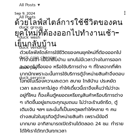
All Posts
Sep 9, 2024
All Posts
ด้วยไลฟ์สไตล์การใช้ชีวิตของคน
duck group
ยุคใหม่ที่ต้องออกไปทำงานเช้า-
duck wash
เย็นกลับบ้าน
duck vending
ด้วยไลฟ์สไตล์การใช้ชีวิตของคนยุคใหม่ที่ต้องออกไป
duck coin changer
ทำงานเช้า-เย็นกลับบ้าน แทบไม่มีเวลาว่างในการออก
จะออกไปซื้อของ หรือใช้บริการต่าง ๆ ที่ไกลจากที่พัก
duck pay
มากนักเพราะฉะนั้นการใช้บริการตู้จำหน่ายสินค้าจึงตอบ
duck service
โจทย์ในเรื่องความสะดวก สบาย ใกล้บ้าน ประหยัด
เวลา และราคาไม่สูง ทำให้เดี๋ยวนี้เราจึงเห็นว่าไม่ว่าจะ
อยู่ที่ไหน ก็จะเห็นตู้หยอดเหรียญสินค้าหรือบริการต่าง 
ๆ เกิดขึ้นอยู่แทบจะทุกมุมถนน ไม่ว่าจะร้านซักรีด, ตู้
เติมเงิน ฯลฯ และนั่นก็เป็นเหตุผลทำให้หลาย ๆ คน 
ต่างสนใจในธุรกิจตู้จำหน่ายสินค้า เพราะมีข้อดี
มากมาย อาทิสามารถเปิดร้านได้ตลอด 24 ชม. ทำราย
ได้ให้เราได้ทุกวันทุกเวลา